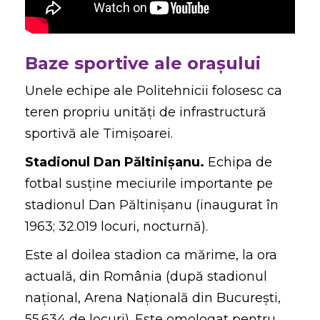
Baze sportive ale oraşului
Unele echipe ale Politehnicii folosesc ca
teren propriu unități de infrastructură
sportivă ale Timișoarei.
Stadionul Dan Păltinișanu.
Echipa de
fotbal susține meciurile importante pe
stadionul Dan Păltinișanu (inaugurat în
1963; 32.019 locuri, nocturnă).
Este al doilea stadion ca mărime, la ora
actuală, din România (după stadionul
naţional, Arena Naţională din Bucureşti,
55.634 de locuri). Este omologat pentru