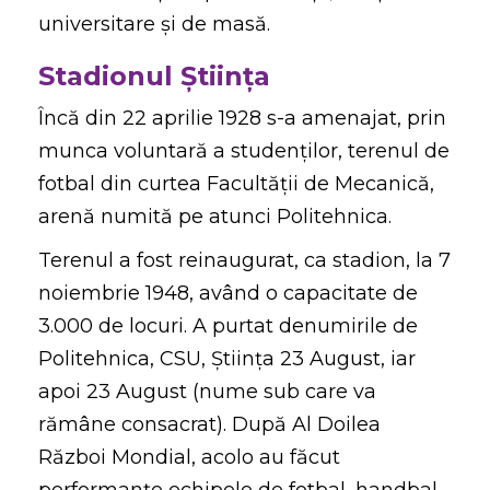
a
universitare și de masă.
t
Stadionul Știința
i
Încă din 22 aprilie 1928 s-a amenajat, prin
o
munca voluntară a studenților, terenul de
n
fotbal din curtea Facultății de Mecanică,
arenă numită pe atunci Politehnica.
Terenul a fost reinaugurat, ca stadion, la 7
noiembrie 1948, având o capacitate de
3.000 de locuri. A purtat denumirile de
Politehnica, CSU, Știința 23 August, iar
apoi 23 August (nume sub care va
rămâne consacrat). După Al Doilea
Război Mondial, acolo au făcut