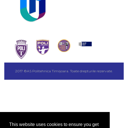
2017 ©AS Politehnica Timișoara. Toate drepturile rezervate.
This website uses cookies to ensure you get