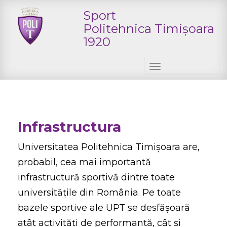
Sport
Politehnica Timişoara
1920
T
o
g
g
Infrastructura
l
e
Universitatea Politehnica Timișoara are,
n
probabil, cea mai importantă
a
infrastructură sportivă dintre toate
v
universitățile din România. Pe toate
i
bazele sportive ale UPT se desfășoară
g
atât activități de performanță, cât și